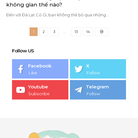
không gian thế nào?
Đến với Đà Lạt Có Gì, bạn không thể bỏ qua những
…
1
2
3
…
13
14
Follow US
Facebook
X
Like
Follow
Youtube
Telegram
Subscribe
Follow