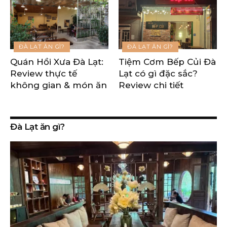
ĐÀ LẠT ĂN GÌ?
ĐÀ LẠT ĂN GÌ?
Quán Hồi Xưa Đà Lạt:
Tiệm Cơm Bếp Củi Đà
Review thực tế
Lạt có gì đặc sắc?
không gian & món ăn
Review chi tiết
Đà Lạt ăn gì?