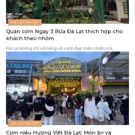
ĐÀ LẠT ĂN GÌ?
Quán cơm Ngày 3 Bữa Đà Lạt thích hợp cho
khách theo nhóm
Đà Lạt không chỉ nổi tiếng với cảnh đẹp thiên nhiên mà
…
ĐÀ LẠT ĂN GÌ?
Cơm niêu Hương Việt Đà Lạt: Món ăn và