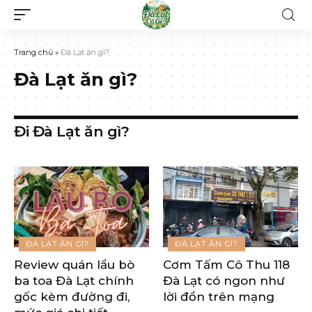
Trang chủ
»
Đà Lạt ăn gì?
Đà Lạt ăn gì?
Đi Đà Lạt ăn gì?
ĐÀ LẠT ĂN GÌ?
ĐÀ LẠT ĂN GÌ?
Review quán lẩu bò
Cơm Tấm Cô Thu 118
ba toa Đà Lạt chính
Đà Lạt có ngon như
gốc kèm đường đi,
lời đồn trên mạng