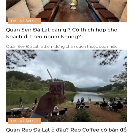
ĐÀ LẠT ĂN GÌ?
Quán Sen Đà Lạt bán gì? Có thích hợp cho
khách đi theo nhóm không?
Quán Sen Đà Lạt là điểm dừng chân quen thuộc của nhiều
…
ĐÀ LẠT ĂN GÌ?
Quán Reo Đà Lạt ở đâu? Reo Coffee có bán đồ