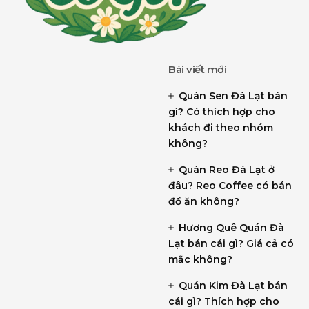
Bài viết mới
Quán Sen Đà Lạt bán
gì? Có thích hợp cho
khách đi theo nhóm
không?
Quán Reo Đà Lạt ở
đâu? Reo Coffee có bán
đồ ăn không?
Hương Quê Quán Đà
Lạt bán cái gì? Giá cả có
mắc không?
Quán Kim Đà Lạt bán
cái gì? Thích hợp cho