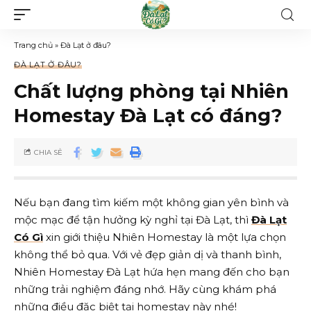
Trang chủ
»
Đà Lạt ở đâu?
ĐÀ LẠT Ở ĐÂU?
Chất lượng phòng tại Nhiên
Homestay Đà Lạt có đáng?
CHIA SẺ
Nếu bạn đang tìm kiếm một không gian yên bình và
mộc mạc để tận hưởng kỳ nghỉ tại Đà Lạt, thì
Đà Lạt
Có Gì
xin giới thiệu Nhiên Homestay là một lựa chọn
không thể bỏ qua. Với vẻ đẹp giản dị và thanh bình,
Nhiên Homestay Đà Lạt hứa hẹn mang đến cho bạn
những trải nghiệm đáng nhớ. Hãy cùng khám phá
những điều đặc biệt tại homestay này nhé!