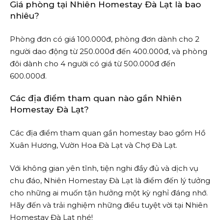
Giá phòng tại Nhiên Homestay Đà Lạt là bao
nhiêu?
Phòng đơn có giá 100.000đ, phòng đơn dành cho 2
người dao động từ 250.000đ đến 400.000đ, và phòng
đôi dành cho 4 người có giá từ 500.000đ đến
600.000đ.
Các địa điểm tham quan nào gần Nhiên
Homestay Đà Lạt?
Các địa điểm tham quan gần homestay bao gồm Hồ
Xuân Hương, Vườn Hoa Đà Lạt và Chợ Đà Lạt.
Với không gian yên tĩnh, tiện nghi đầy đủ và dịch vụ
chu đáo, Nhiên Homestay Đà Lạt là điểm đến lý tưởng
cho những ai muốn tận hưởng một kỳ nghỉ đáng nhớ.
Hãy đến và trải nghiệm những điều tuyệt vời tại Nhiên
Homestay Đà Lạt nhé!